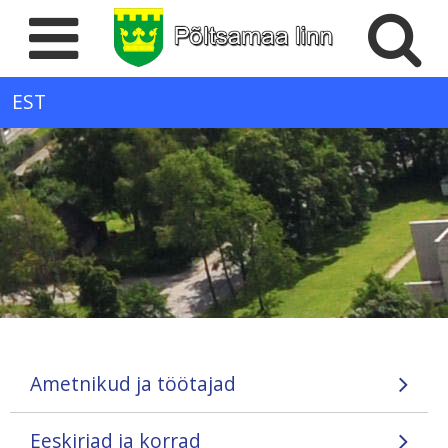
EST
Ametnikud ja töötajad
Eeskirjad ja korrad