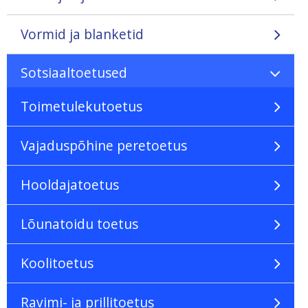
Vormid ja blanketid
Sotsiaaltoetused
Toimetulekutoetus
Vajaduspõhine peretoetus
Hooldajatoetus
Lõunatoidu toetus
Koolitoetus
Ravimi- ja prillitoetus