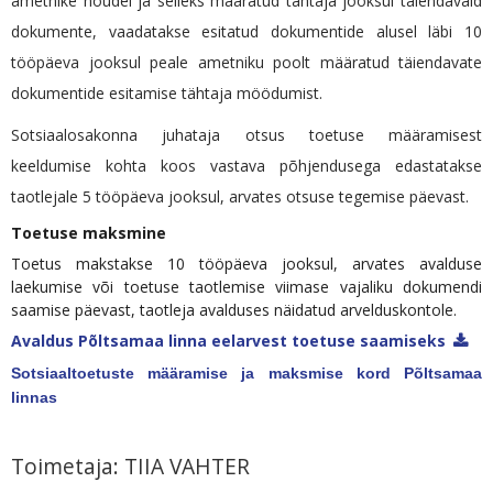
ametnike nõudel ja selleks määratud tähtaja jooksul täiendavaid
dokumente, vaadatakse esitatud dokumentide alusel läbi 10
tööpäeva jooksul peale ametniku poolt määratud täiendavate
dokumentide esitamise tähtaja möödumist.
Sotsiaalosakonna juhataja otsus toetuse määramisest
keeldumise kohta koos vastava põhjendusega edastatakse
taotlejale 5 tööpäeva jooksul, arvates otsuse tegemise päevast.
Toetuse maksmine
Toetus makstakse 10 tööpäeva jooksul, arvates avalduse
laekumise või toetuse taotlemise viimase vajaliku dokumendi
saamise päevast, taotleja avalduses näidatud arvelduskontole.
Avaldus Põltsamaa linna eelarvest toetuse saamiseks
Sotsiaaltoetuste määramise ja maksmise kord Põltsamaa
linnas
Toimetaja: TIIA VAHTER