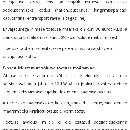
erivajaduse korral, mis on vajalik inimese toimetuleku
soodustamiseks kodus (häirenuputeenus, hingamisaparaadi
kasutamine, eritransport ravile ja tagasi jne).
Erivajadusega inimese toetuse määraks on kuni 30 eurot kuus ja
transpordi korraldamisel kuni 50% sõidukulude maksumusest.
Toetuse taotlemisel esitatakse perearsti või raviarsti tõend
erivajaduse kohta.
Sissetulekust mittesõltuva toetuse määramine
Otsuse toetuse andmise või sellest keeldumise kohta teeb
sotsiaalosakonna juhataja 10 tööpäeva jooksul, arvates toetuse
taotlemiseks viimase vajaliku dokumendi saamise päevast.
Kui toetuse saamiseks on kõik tingimused täidetud, siis toetuse
määramiseks kirjalikku otsust ei vormistata.
Toetuse avaldus, millele ei ole esitatud sotsiaalosakonna