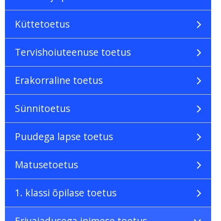
Küttetoetus
Tervishoiuteenuse toetus
Erakorraline toetus
Sünnitoetus
Puudega lapse toetus
Matusetoetus
1. klassi õpilase toetus
Erivajadusega inimese toetus