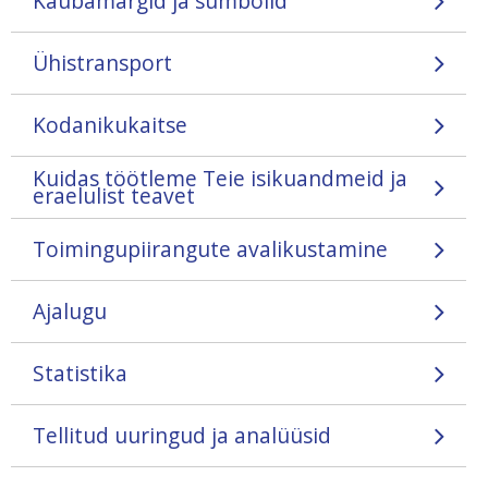
Kaubamärgid ja sümbolid
Ühistransport
Kodanikukaitse
Kuidas töötleme Teie isikuandmeid ja
eraelulist teavet
Toimingupiirangute avalikustamine
Ajalugu
Statistika
Tellitud uuringud ja analüüsid