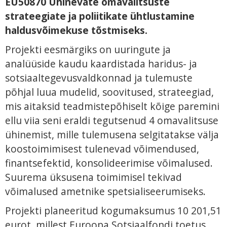
EU50870 Ühinevate omavalitsuste
strateegiate ja poliitikate ühtlustamine
haldusvõimekuse tõstmiseks.
Projekti eesmärgiks on uuringute ja
analüüside kaudu kaardistada haridus- ja
sotsiaaltegevusvaldkonnad ja tulemuste
põhjal luua mudelid, soovitused, strateegiad,
mis aitaksid teadmistepõhiselt kõige paremini
ellu viia seni eraldi tegutsenud 4 omavalitsuse
ühinemist, mille tulemusena selgitatakse välja
koostoimimisest tulenevad võimendused,
finantsefektid, konsolideerimise võimalused.
Suurema üksusena toimimisel tekivad
võimalused ametnike spetsialiseerumiseks.
Projekti planeeritud kogumaksumus 10 201,51
eurot, millest Euroopa Sotsiaalfondi toetus