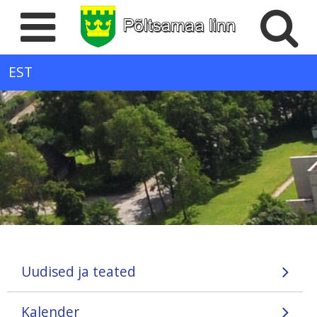
EST
Uudised ja teated
Kalender