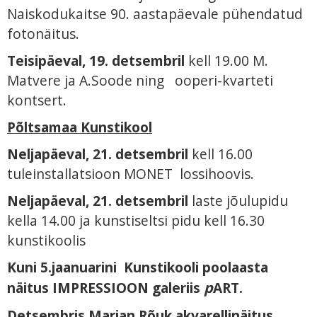
Naiskodukaitse 90. aastapäevale pühendatud
fotonäitus.
Teisipäeval, 19. detsembril
kell 19.00 M.
Matvere ja A.Soode ning ooperi-kvarteti
kontsert.
Põltsamaa Kunstikool
Neljapäeval, 21. detsembril
kell 16.00
tuleinstallatsioon MONET lossihoovis.
Neljapäeval, 21. detsembril
laste jõulupidu
kella 14.00 ja kunstiseltsi pidu kell 16.30
kunstikoolis
Kuni 5.jaanuarini
Kunstikooli poolaasta
näitus IMPRESSIOON galeriis
p
ART.
Detsembris Marian Rõuk akvarellinäitus