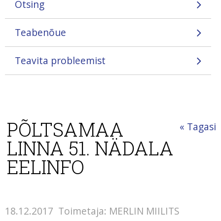
Otsing
Teabenõue
Teavita probleemist
PÕLTSAMAA
« Tagasi
LINNA 51. NÄDALA
EELINFO
18.12.2017
Toimetaja: MERLIN MIILITS