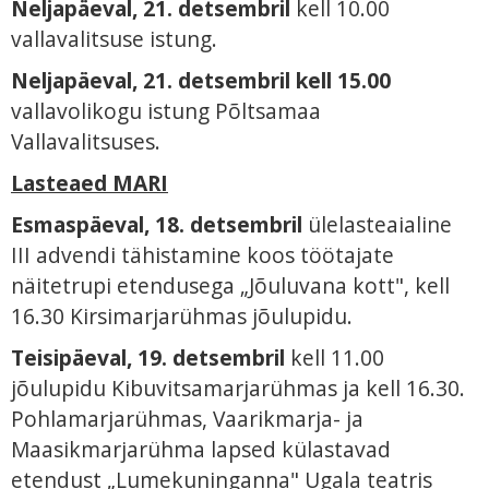
Neljapäeval, 21. detsembril
kell 10.00
vallavalitsuse istung.
Neljapäeval, 21. detsembril kell 15.00
vallavolikogu istung Põltsamaa
Vallavalitsuses.
Lasteaed MARI
Esmaspäeval, 18. detsembril
ülelasteaialine
III advendi tähistamine koos töötajate
näitetrupi etendusega „Jõuluvana kott", kell
16.30 Kirsimarjarühmas jõulupidu.
Teisipäeval, 19. detsembril
kell 11.00
jõulupidu Kibuvitsamarjarühmas ja kell 16.30.
Pohlamarjarühmas, Vaarikmarja- ja
Maasikmarjarühma lapsed külastavad
etendust „Lumekuninganna" Ugala teatris