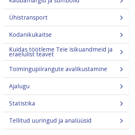
Kaubamärgid ja sümbolid
Ühistransport
Kodanikukaitse
Kuidas töötleme Teie isikuandmeid ja
eraelulist teavet
Toimingupiirangute avalikustamine
Ajalugu
Statistika
Tellitud uuringud ja analüüsid