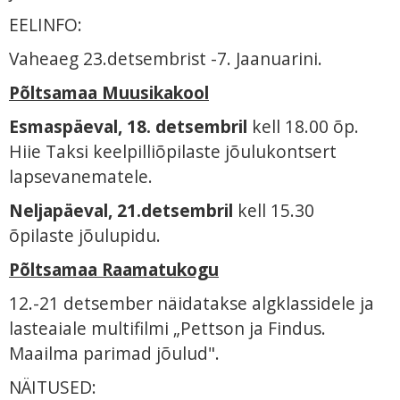
EELINFO:
Vaheaeg 23.detsembrist -7. Jaanuarini.
Põltsamaa Muusikakool
Esmaspäeval, 18. detsembril
kell 18.00 õp.
Hiie Taksi keelpilliõpilaste jõulukontsert
lapsevanematele.
Neljapäeval, 21.detsembril
kell 15.30
õpilaste jõulupidu.
Põltsamaa Raamatukogu
12.-21 detsember näidatakse algklassidele ja
lasteaiale multifilmi „Pettson ja Findus.
Maailma parimad jõulud".
NÄITUSED: