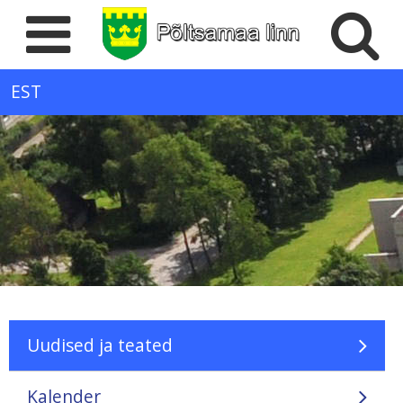
EST
Uudised ja teated
Kalender