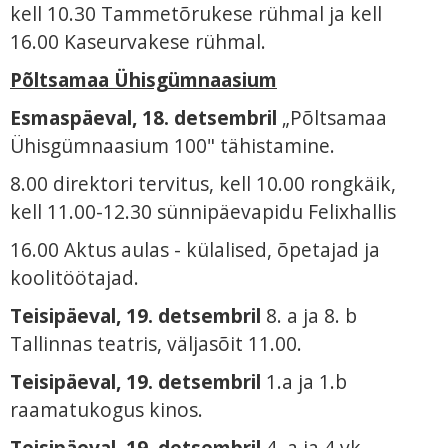
kell 10.30 Tammetõrukese rühmal ja kell
16.00 Kaseurvakese rühmal.
Põltsamaa Ühisgümnaasium
Esmaspäeval, 18. detsembril
„Põltsamaa
Ühisgümnaasium 100" tähistamine.
8.00 direktori tervitus, kell 10.00 rongkäik,
kell 11.00-12.30 sünnipäevapidu Felixhallis
16.00 Aktus aulas - külalised, õpetajad ja
koolitöötajad.
Teisipäeval, 19. detsembril
8. a ja 8. b
Tallinnas teatris, väljasõit 11.00.
Teisipäeval, 19. detsembril
1.a ja 1.b
raamatukogus kinos.
Teisipäeval, 19. detsembril
4. a ja 4.vk