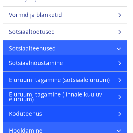
Vormid ja blanketid
Sotsiaaltoetused
Sotsiaalteenused
Sotsiaalnõustamine
Eluruumi tagamine (sotsiaaleluruum)
Eluruumi tagamine (linnale kuuluv
eluruum)
Koduteenus
Hooldamine