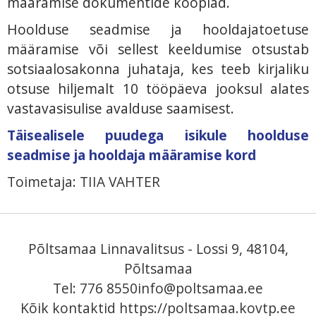
määramise dokumentide koopiad.
Hoolduse seadmise ja hooldajatoetuse
määramise või sellest keeldumise otsustab
sotsiaalosakonna juhataja, kes teeb kirjaliku
otsuse hiljemalt 10 tööpäeva jooksul alates
vastavasisulise avalduse saamisest.
Täisealisele puudega isikule hoolduse
seadmise ja hooldaja määramise kord
Toimetaja: TIIA VAHTER
Põltsamaa Linnavalitsus - Lossi 9, 48104,
Põltsamaa
Tel: 776 8550
info@poltsamaa.ee
Kõik kontaktid
https://poltsamaa.kovtp.ee