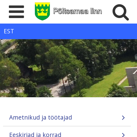
EST
Ametnikud ja töötajad
Eeskirjad ja korrad