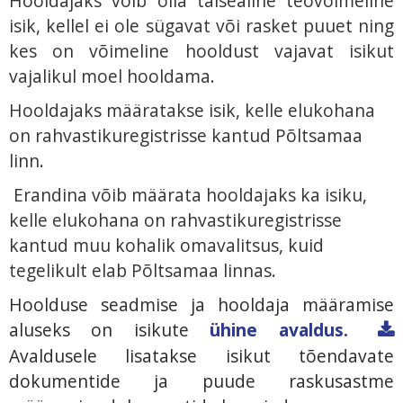
Hooldajaks võib olla täisealine teovõimeline
isik, kellel ei ole sügavat või rasket puuet ning
kes on võimeline hooldust vajavat isikut
vajalikul moel hooldama.
Hooldajaks määratakse isik, kelle elukohana
on rahvastikuregistrisse kantud Põltsamaa
linn.
Erandina võib määrata hooldajaks ka isiku,
kelle elukohana on rahvastikuregistrisse
kantud muu kohalik omavalitsus, kuid
tegelikult elab Põltsamaa linnas.
Hoolduse seadmise ja hooldaja määramise
aluseks on isikute
ühine avaldus.
Avaldusele lisatakse isikut tõendavate
dokumentide ja puude raskusastme