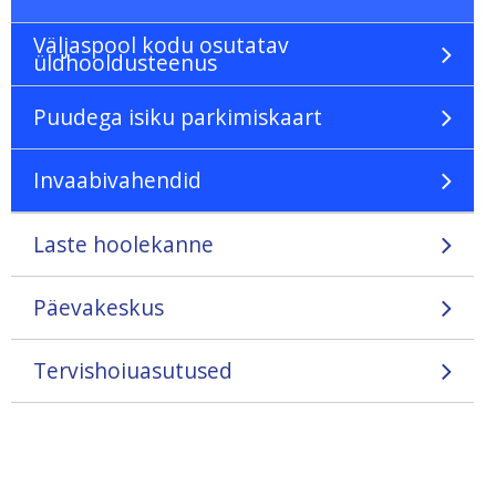
Väljaspool kodu osutatav
üldhooldusteenus
Puudega isiku parkimiskaart
Invaabivahendid
Laste hoolekanne
Päevakeskus
Tervishoiuasutused