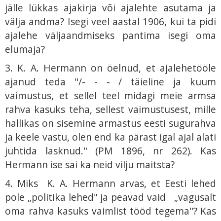
jälle lükkas ajakirja või ajalehte asutama ja
välja andma? Isegi veel aastal 1906, kui ta pidi
ajalehe väljaandmiseks pantima isegi oma
elumaja?
3. K. A. Hermann on öelnud, et ajalehetööle
ajanud teda "/- - - / täieline ja kuum
vaimustus, et sellel teel midagi meie armsa
rahva kasuks teha, sellest vaimustusest, mille
hallikas on sisemine armastus eesti sugurahva
ja keele vastu, olen end ka pärast igal ajal alati
juhtida lasknud." (PM 1896, nr 262). Kas
Hermann ise sai ka neid vilju maitsta?
4. Miks K. A. Hermann arvas, et Eesti lehed
pole „politika lehed" ja peavad vaid „vagusalt
oma rahva kasuks vaimlist tööd tegema"? Kas