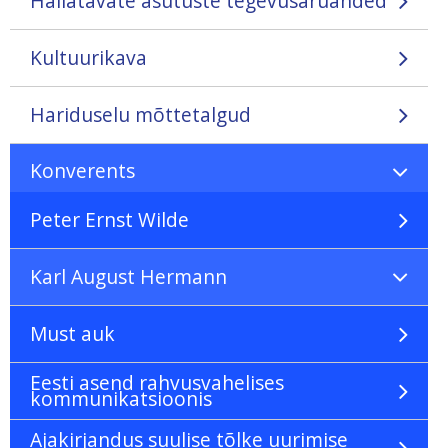
Hallatavate asutuste tegevusaruanded
Kultuurikava
Hariduselu mõttetalgud
Konverents
Peter Ernst Wilde
Karl August Hermann
Must auk
Eesti asend rahvusvahelises
kommunikatsioonis
Ajakirjandus suulise tõlke uurimise