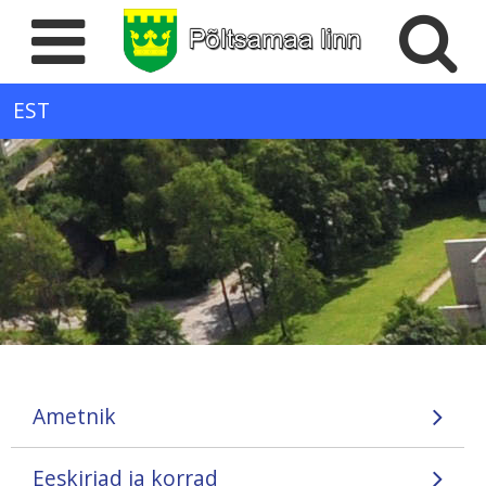
EST
Ametnik
Eeskirjad ja korrad