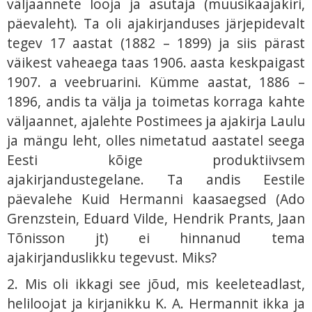
väljaannete looja ja asutaja (muusikaajakiri,
päevaleht). Ta oli ajakirjanduses järjepidevalt
tegev 17 aastat (1882 – 1899) ja siis pärast
väikest vaheaega taas 1906. aasta keskpaigast
1907. a veebruarini. Kümme aastat, 1886 –
1896, andis ta välja ja toimetas korraga kahte
väljaannet, ajalehte Postimees ja ajakirja Laulu
ja mängu leht, olles nimetatud aastatel seega
Eesti kõige produktiivsem
ajakirjandustegelane. Ta andis Eestile
päevalehe Kuid Hermanni kaasaegsed (Ado
Grenzstein, Eduard Vilde, Hendrik Prants, Jaan
Tõnisson jt) ei hinnanud tema
ajakirjanduslikku tegevust. Miks?
2. Mis oli ikkagi see jõud, mis keeleteadlast,
heliloojat ja kirjanikku K. A. Hermannit ikka ja