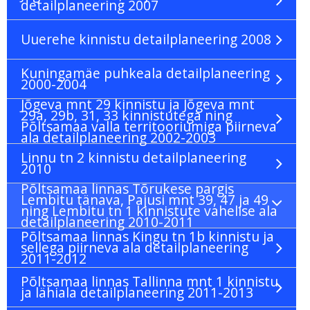
detailplaneering 2007
Uuerehe kinnistu detailplaneering 2008
Kuningamäe puhkeala detailplaneering
2000-2004
Jõgeva mnt 29 kinnistu ja Jõgeva mnt
29a, 29b, 31, 33 kinnistutega ning
Põltsamaa valla territooriumiga piirneva
ala detailplaneering 2002-2003
Linnu tn 2 kinnistu detailplaneering
2010
Põltsamaa linnas Tõrukese pargis
Lembitu tänava, Pajusi mnt 39, 47 ja 49
ning Lembitu tn 1 kinnistute vahelise ala
detailplaneering 2010-2011
Põltsamaa linnas Kingu tn 1b kinnistu ja
sellega piirneva ala detailplaneering
2011-2012
Põltsamaa linnas Tallinna mnt 1 kinnistu
ja lähiala detailplaneering 2011-2013