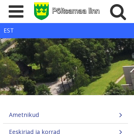
EST
Ametnikud
Eeskirjad ja korrad