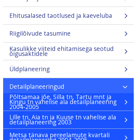
Ehitusalased taotlused ja kaeveluba
Riigilõivude tasumine
Kasulikke viiteid ehitamisega seotud
õigusaktidele
Üldplaneering
Detailplaneeringud
Põltsamaa jõe, Silla tn, Tartu mnt ja
Kingu tn vahelise ala detailplaneering
2004-2005
Lille tn, Aia tn ja Kuuse tn vahelise ala
detailplaneering 2003
Metsa tänava pereelamute kvartali
detailplaneering 2004-2005