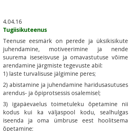
4.04.16
Tugiisikuteenus
Teenuse eesmärk on perede ja üksikisikute
juhendamine, motiveerimine ja nende
suurema iseseisvuse ja omavastutuse võime
arendamine järgmiste tegevuste abil:
1) laste turvalisuse jälgimine peres
;
2) abistamine ja juhendamine haridusasutuses
arendus- ja õpiprotsessis osalemisel;
3) igapäevaelus toimetuleku õpetamine nii
kodus kui ka väljaspool kodu, sealhulgas
iseenda ja oma ümbruse eest hoolitsema
õpetamine;