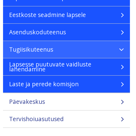
Eestkoste seadmine lapsele
Asenduskoduteenus
Tugiisikuteenus
Lapsesse puutuvate vaidluste
lahendamine
Laste ja perede komisjon
Päevakeskus
Tervishoiuasutused