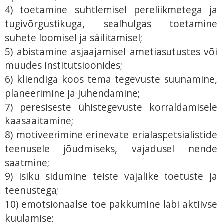
4) toetamine suhtlemisel pereliikmetega ja
tugivõrgustikuga, sealhulgas toetamine
suhete loomisel ja säilitamisel;
5) abistamine asjaajamisel ametiasutustes või
muudes institutsioonides;
6) kliendiga koos tema tegevuste suunamine,
planeerimine ja juhendamine;
7) peresiseste ühistegevuste korraldamisele
kaasaaitamine;
8) motiveerimine erinevate erialaspetsialistide
teenusele jõudmiseks, vajadusel nende
saatmine;
9) isiku sidumine teiste vajalike toetuste ja
teenustega;
10) emotsionaalse toe pakkumine läbi aktiivse
kuulamise;