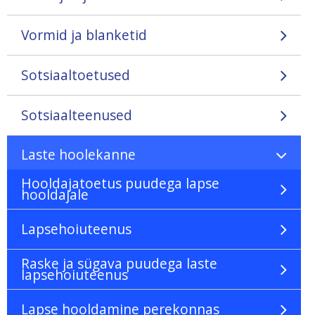
Vormid ja blanketid
Sotsiaaltoetused
Sotsiaalteenused
Laste hoolekanne
Hooldajatoetus puudega lapse
hooldajale
Lapsehoiuteenus
Raske ja sügava puudega laste
lapsehoiuteenus
Lapse hooldamine perekonnas