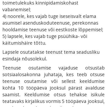
toimetulekuks kinnipidamiskohast
vabanemisel;
4) noorele, kes vajab tuge iseseisvalt elama
asumisel asenduskoduteenuse, perekonnas
hooldamise teenuse või eestkoste lõppemisel;
5) lapsele, kes vajab tuge psüühika- või
käitumishäire tõttu.
Lapsele osutatakse teenust tema seadusliku
esindaja nõusolekul.
Teenuse osutamise vajaduse otsustab
sotsiaalosakonna juhataja, kes teeb otsuse
teenuse osutamise või sellest keeldumise
kohta 10 tööpäeva jooksul pärast avalduse
saamist. Keeldumise otsus tehakse isikule
teatavaks kirjalikus vormis 5 tööpäeva jooksul,