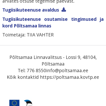
arvates otsuse tegemise päevast.
Tugiisikuteenuse avaldus
Tugiisikuteenuse osutamise tingimused ja
kord Põltsamaa linnas
Toimetaja: TIIA VAHTER
Põltsamaa Linnavalitsus - Lossi 9, 48104,
Põltsamaa
Tel: 776 8550
info@poltsamaa.ee
Kõik kontaktid
https://poltsamaa.kovtp.ee