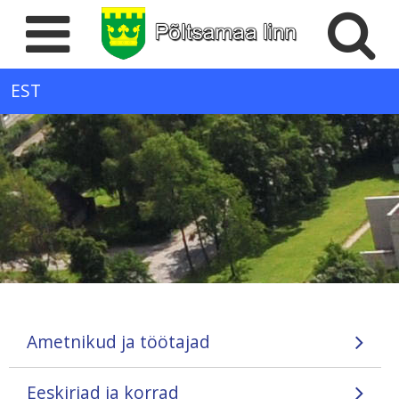
EST
Ametnikud ja töötajad
Eeskirjad ja korrad